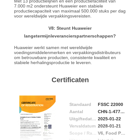
Met 13 productielijnen en een productiefaciliteit van
7.000 m2 ondersteunt Huaweier een stabiele
productiecapaciteit van maximaal 500.000 stuks per dag
voor wereldwijde verpakkingsvereisten.
V8: Steunt Huaweier
langetermijnleverancierspartnerschappen?
Huaweier werkt samen met wereldwijde
voedingsmiddelenmerken en verpakkingsdistributeurs
om betrouwbare producten, consistente kwaliteit en
stabiele herhalingsproductie te leveren.
Certificaten
Standaard
FSSC 22000
Aantal
CHN-1-4777-558837
Uitgiftedatum
2025-01-22
Vervaldatum
2028-01-21
Scope / Range
V6, Food Packaging Material