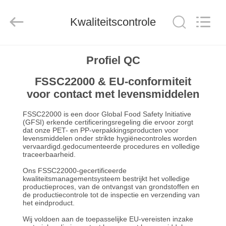
Guangzhou
Huaweier
Packing
Products
Kwaliteitscontrole
Co.,Ltd..
All
Rights
Reserved.
HUIS
Profiel QC
FSSC22000 & EU-conformiteit
PRODUCTEN
voor contact met levensmiddelen
OVER
FSSC22000 is een door Global Food Safety Initiative
(GFSI) erkende certificeringsregeling die ervoor zorgt
ONS
dat onze PET- en PP-verpakkingsproducten voor
levensmiddelen onder strikte hygiënecontroles worden
vervaardigd.gedocumenteerde procedures en volledige
traceerbaarheid.
FABRIEKSTOCHT
Ons FSSC22000-gecertificeerde
kwaliteitsmanagementsysteem bestrijkt het volledige
productieproces, van de ontvangst van grondstoffen en
KWALITEITSCONTROLE
de productiecontrole tot de inspectie en verzending van
het eindproduct.
Wij voldoen aan de toepasselijke EU-vereisten inzake