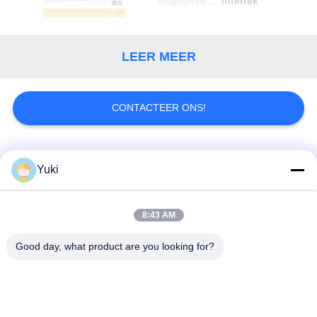
Uitgegeven door
Intertek
LEER MEER
CONTACTEER ONS!
populaire categorieën
Alle
Yuki
Plastic Verpakkende
8:43 AM
Plastic Kruidkruik
Kruik
Good day, what product are you looking for?
Vierkante Plastic
Het HUISDIER kan
Kruik