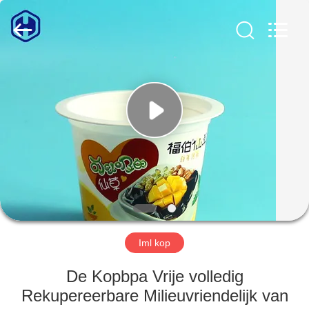
Guangzhou
Huaweier
Packing
Products
Co.,Ltd..
All
Rights
Reserved.
HUIS
PRODUCTEN
OVER
ONS
FABRIEKSTOCHT
Iml kop
KWALITEITSCONTROLE
De Kopbpa Vrije volledig
Rekupereerbare Milieuvriendelijk van