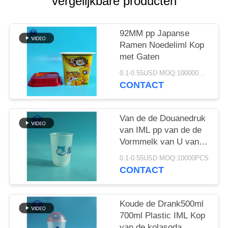
vergelijkbare producten
OFFERTE
SITEMAP
92MM pp Japanse
Ramen Noedeliml Kop
met Gaten
PRIVACYBELEID
0.1-0.55USD MOQ:100000PCS
CONTACT
Van de de Douanedruk
van IML pp van de de
Vormmelk van U van
de de Bellenthee de
0.1-0.55USD MOQ:10000PCS
Plastic Kop voor Juice
CONTACT
Cold Coffee
Koude de Drank500ml
700ml Plastic IML Kop
van de kolasoda