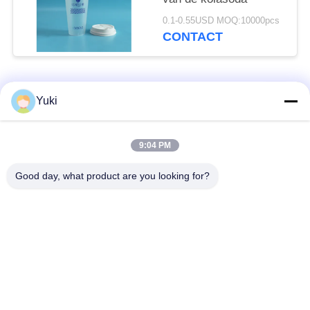
0.1-0.55USD MOQ:10000pcs
CONTACT
populaire categorieën
Alle
Yuki
Plastic Verpakkende
9:04 PM
Plastic Kruidkruik
Kruik
Good day, what product are you looking for?
Vierkante Plastic
Het HUISDIER kan
Kruik
De Fles van het
Plastic Sodablikken
saushuisdier