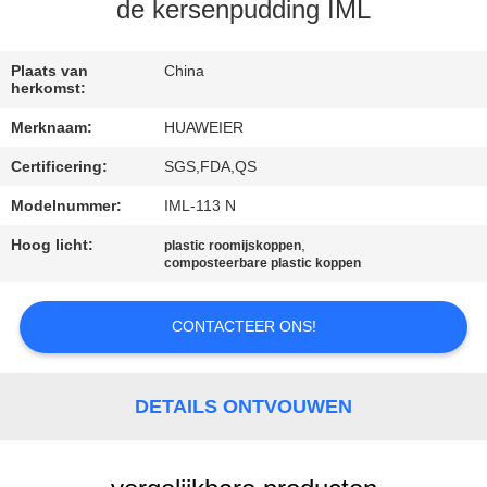
NEEM
de kersenpudding IML
CONTACT
MET
Plaats van
China
herkomst:
ONS
Merknaam:
HUAWEIER
OP
Certificering:
SGS,FDA,QS
Modelnummer:
IML-113 N
NIEUWS
Hoog licht:
,
plastic roomijskoppen
composteerbare plastic koppen
GEVALLEN
CONTACTEER ONS!
BLOG
DETAILS ONTVOUWEN
VRAAG
EEN