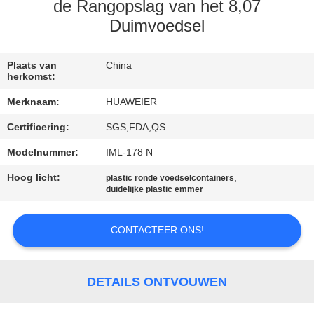
NEEM
de Rangopslag van het 8,07
CONTACT
Duimvoedsel
MET
Plaats van
China
ONS
herkomst:
OP
Merknaam:
HUAWEIER
Certificering:
SGS,FDA,QS
NIEUWS
Modelnummer:
IML-178 N
Hoog licht:
,
GEVALLEN
plastic ronde voedselcontainers
duidelijke plastic emmer
BLOG
CONTACTEER ONS!
VRAAG
DETAILS ONTVOUWEN
EEN