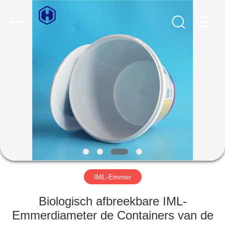
Guangzhou
Huaweier
Packing
Products
Co.,Ltd..
All
Rights
Reserved.
HUIS
PRODUCTEN
OVER
ONS
FABRIEKSTOCHT
IML-Emmer
KWALITEITSCONTROLE
Biologisch afbreekbare IML-
Emmerdiameter de Containers van de