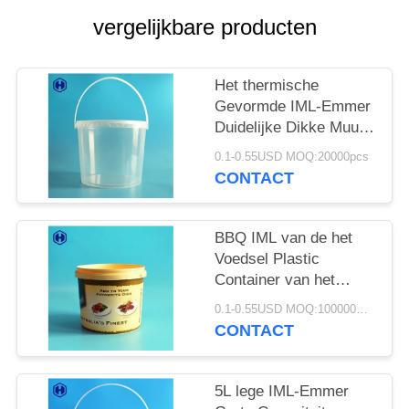
OFFERTE
vergelijkbare producten
SITEMAP
Het thermische
Gevormde IML-Emmer
PRIVACYBELEID
Duidelijke Dikke Muur
3.8L Hete Beschikbare
0.1-0.55USD MOQ:20000pcs
Vullen
CONTACT
BBQ IML van de het
Voedsel Plastic
Container van het
Emmerkruid de
0.1-0.55USD MOQ:100000PCS
Maximum Temperatuur
CONTACT
onder 120℃
5L lege IML-Emmer