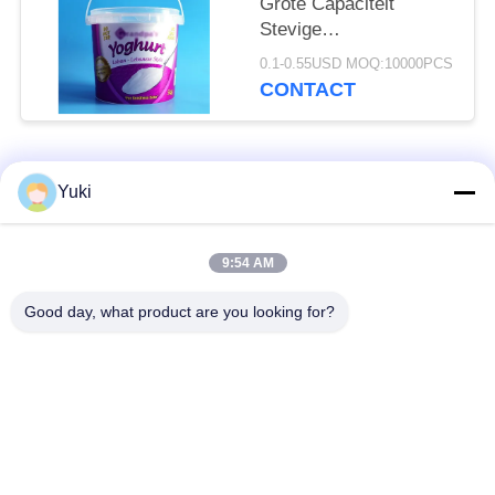
Grote Capaciteit
Stevige
Hittebestendige
0.1-0.55USD MOQ:10000PCS
Microwavable
CONTACT
populaire categorieën
Alle
Yuki
Plastic Verpakkende
9:54 AM
Plastic Kruidkruik
Kruik
Good day, what product are you looking for?
Vierkante Plastic
Het HUISDIER kan
Kruik
De Fles van het
Plastic Sodablikken
saushuisdier