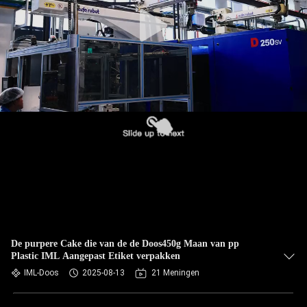
NEEM
CONTACT
MET
ONS
OP
NIEUWS
GEVALLEN
BLOG
De purpere Cake die van de de Doos450g Maan van pp
Plastic IML Aangepast Etiket verpakken
VRAAG
IML-Doos
2025-08-13
21 Meningen
EEN