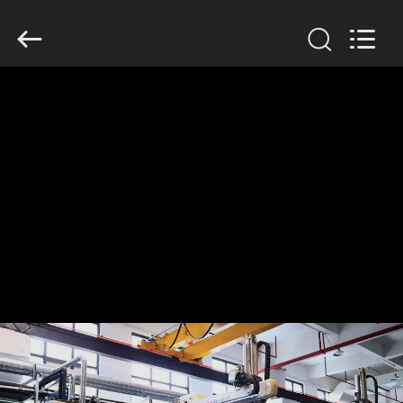
Guangzhou
Huaweier
Packing
Products
Co.,Ltd..
All
Rights
Reserved.
HUIS
PRODUCTEN
OVER
ONS
FABRIEKSTOCHT
KWALITEITSCONTROLE