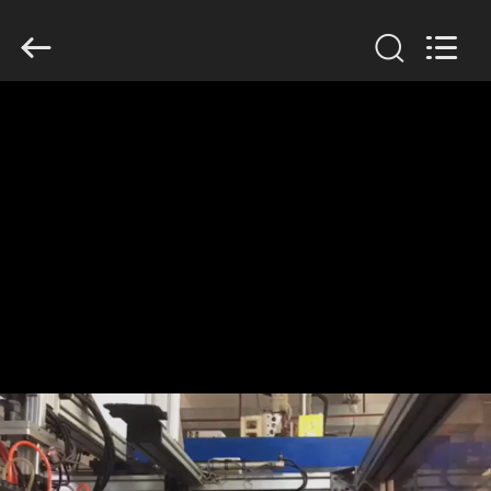
Guangzhou
Huaweier
Packing
Products
Co.,Ltd..
All
Rights
Reserved.
HUIS
PRODUCTEN
OVER
ONS
FABRIEKSTOCHT
KWALITEITSCONTROLE