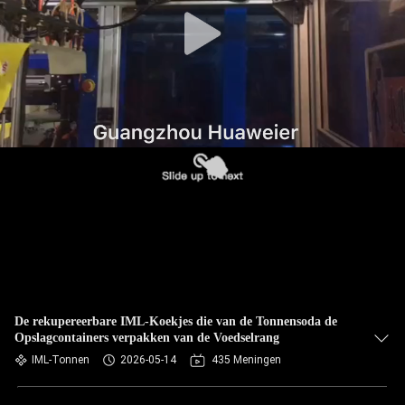
NEEM
CONTACT
MET
ONS
OP
NIEUWS
GEVALLEN
BLOG
De rekupereerbare IML-Koekjes die van de Tonnensoda de
Opslagcontainers verpakken van de Voedselrang
VRAAG
IML-Tonnen
2026-05-14
435 Meningen
EEN