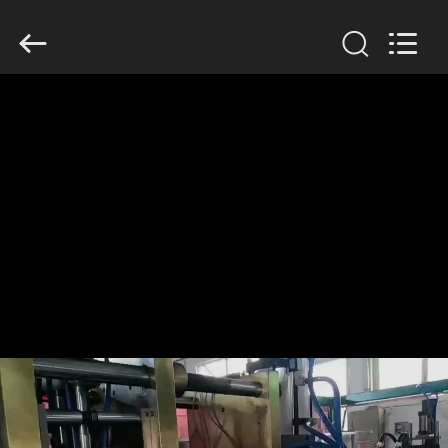
Guangzhou
Huaweier
Packing
Products
Co.,Ltd..
All
Rights
Reserved.
HUIS
PRODUCTEN
OVER
ONS
FABRIEKSTOCHT
KWALITEITSCONTROLE