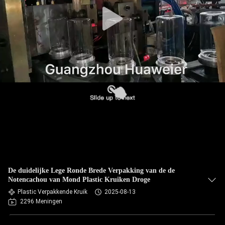
NEEM
CONTACT
MET
ONS
OP
NIEUWS
GEVALLEN
BLOG
De duidelijke Lege Ronde Brede Verpakking van de de
Notencachou van Mond Plastic Kruiken Droge
VRAAG
Plastic Verpakkende Kruik
2025-08-13
2296 Meningen
EEN