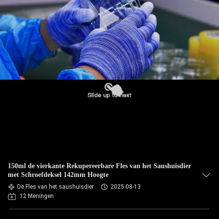
NEEM
CONTACT
MET
ONS
OP
NIEUWS
GEVALLEN
BLOG
150ml de vierkante Rekupereerbare Fles van het Saushuisdier
met Schroefdeksel 142mm Hoogte
VRAAG
De Fles van het saushuisdier
2025-08-13
12 Meningen
EEN