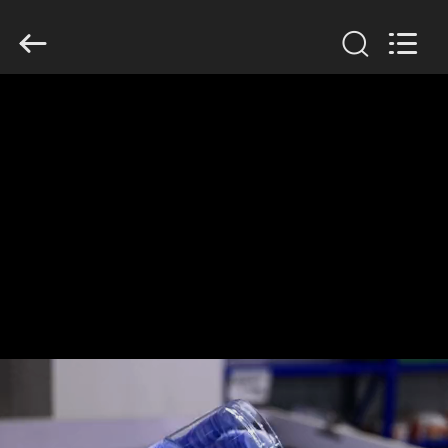
Guangzhou
Huaweier
Packing
Products
Co.,Ltd..
All
Rights
Reserved.
HUIS
PRODUCTEN
OVER
ONS
FABRIEKSTOCHT
KWALITEITSCONTROLE