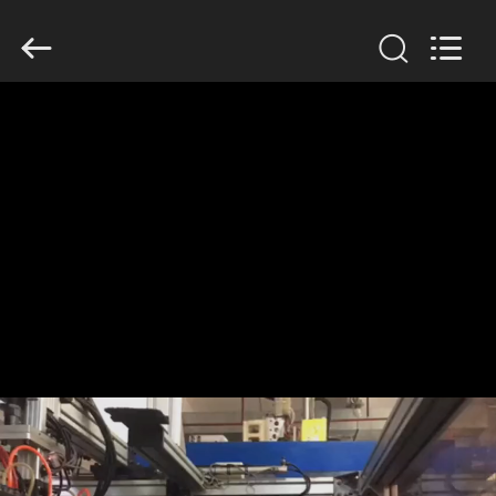
Guangzhou
Huaweier
Packing
Products
Co.,Ltd..
All
Rights
Reserved.
HUIS
PRODUCTEN
OVER
ONS
FABRIEKSTOCHT
KWALITEITSCONTROLE