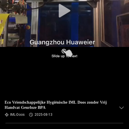
NEEM
CONTACT
MET
ONS
OP
NIEUWS
GEVALLEN
BLOG
Eco Vriendschappelijke Hygiënische IML Doos zonder Vrij
Handvat Geurloze BPA
VRAAG
IML-Doos
2025-08-13
EEN