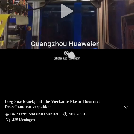
NEEM
CONTACT
MET
ONS
OP
NIEUWS
GEVALLEN
BLOG
Leeg Snackkoekje 3L die Vierkante Plastic Doos met
Dekselhandvat verpakken
VRAAG
De Plastic Containers van IML
2025-08-13
435 Meningen
EEN