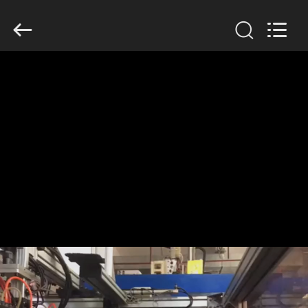
Guangzhou
Huaweier
Packing
Products
Co.,Ltd..
All
Rights
Reserved.
HUIS
PRODUCTEN
OVER
ONS
FABRIEKSTOCHT
KWALITEITSCONTROLE