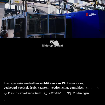
NEEM
CONTACT
MET
ONS
OP
NIEUWS
GEVALLEN
BLOG
Transparante voedselbewaarblikken van PET voor cake,
gedroogd voedsel, fruit, taarten, voedselveilig, gemakkelijk te
VRAAG
openen deksel
Plastic Verpakkende Kruik
2026-04-15
21 Meningen
EEN