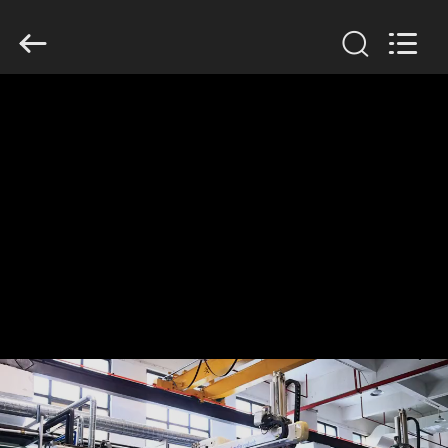
Guangzhou
Huaweier
Packing
Products
Co.,Ltd..
All
Rights
Reserved.
HUIS
PRODUCTEN
OVER
ONS
FABRIEKSTOCHT
KWALITEITSCONTROLE