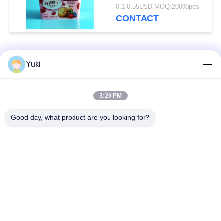
Milieuvriendelijke Doos
0.1-0.55USD MOQ:20000pcs
CONTACT
populaire categorieën
Alle
Yuki
Plastic Verpakkende
3:20 PM
Plastic Kruidkruik
Kruik
Good day, what product are you looking for?
Vierkante Plastic
Het HUISDIER kan
Kruik
De Fles van het
Plastic Sodablikken
saushuisdier
De Plastic
IML-Doos