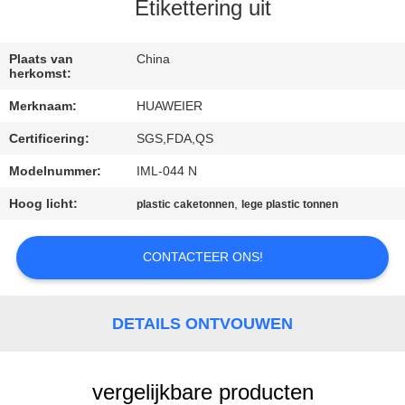
NEEM
Etikettering uit
CONTACT
MET
Plaats van
China
herkomst:
ONS
Merknaam:
HUAWEIER
OP
Certificering:
SGS,FDA,QS
Modelnummer:
IML-044 N
NIEUWS
Hoog licht:
,
plastic caketonnen
lege plastic tonnen
GEVALLEN
CONTACTEER ONS!
BLOG
DETAILS ONTVOUWEN
VRAAG
EEN
vergelijkbare producten