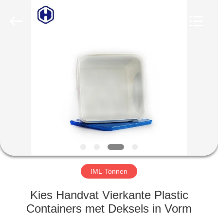
Guangzhou
Huaweier
Packing
Products
Co.,Ltd..
All
Rights
Reserved.
HUIS
PRODUCTEN
OVER
ONS
FABRIEKSTOCHT
IML-Tonnen
KWALITEITSCONTROLE
Kies Handvat Vierkante Plastic
Containers met Deksels in Vorm