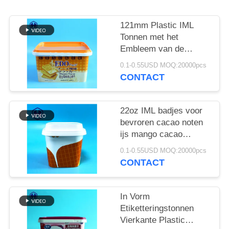
OFFERTE
121mm Plastic IML
SITEMAP
Tonnen met het
Embleem van de
Handvatdouane
PRIVACYBELEID
0.1-0.55USD MOQ:20000pcs
CONTACT
22oz IML badjes voor
bevroren cacao noten
ijs mango cacao
kokosnoot shea
0.1-0.55USD MOQ:20000pcs
lichaam boter
CONTACT
In Vorm
Etiketteringstonnen
Vierkante Plastic