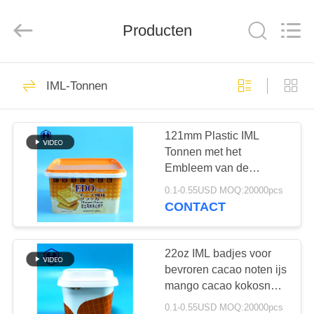
Guangzhou
Huaweier
Packing
Products
Producten
Co.,Ltd..
All
Rights
Reserved.
HUIS
518
IML-Tonnen
Plastic Verpakkende
PRODUCTEN
Kruik
121mm Plastic IML
Tonnen met het
OVER
Embleem van de
ONS
Handvatdouane
0.1-0.55USD MOQ:20000pcs
CONTACT
40
FABRIEKSTOCHT
22oz IML badjes voor
Plastic Kruidkruik
KWALITEITSCONTROLE
bevroren cacao noten ijs
mango cacao kokosnoot
shea lichaam boter
0.1-0.55USD MOQ:20000pcs