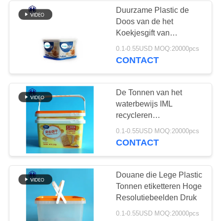
Duurzame Plastic de
Doos van de het
50
Koekjesgift van
De Plastic
Dekkingsiml Tonnen
0.1-0.55USD MOQ:20000pcs
Lege Etikettering
CONTACT
Containers van IML
Verpakking
De Tonnen van het
waterbewijs IML
recycleren
Etiketteringskoekje
28
0.1-0.55USD MOQ:20000pcs
Plastic Container
CONTACT
IML-Doos
Douane die Lege Plastic
Tonnen etiketteren Hoge
Resolutiebeelden Druk
0.1-0.55USD MOQ:20000pcs