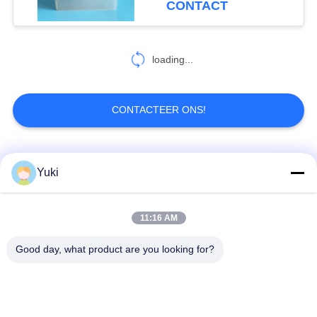
CONTACT
37
loading...
IML-Tonnen
CONTACTEER ONS!
populaire categorieën
Alle
Yuki
26
iml kop
Plastic Verpakkende
11:16 AM
Plastic Kruidkruik
Kruik
Good day, what product are you looking for?
Vierkante Plastic
Het HUISDIER kan
Kruik