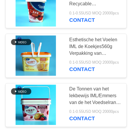
OFFERTE
Recycable
Onmiddellijke het
0.1-0.55USD MOQ:20000pcs
Graangewassenpp
SITEMAP
CONTACT
32
Container verpakken
Plastic Sodablikken
PRIVACYBELEID
Esthetische het Voelen
IML de Koekjes560g
Verpakking van
Tonnen3200ml Droge
0.1-0.55USD MOQ:20000pcs
Koekjes
CONTACT
10
De Tonnen van het
De Fles van het
lekbewijs IML/Emmers
van de het Voedselrang
saushuisdier
van BPA de Vrije
0.1-0.55USD MOQ:20000pcs
Vierkante binnen Lengte
CONTACT
181MM