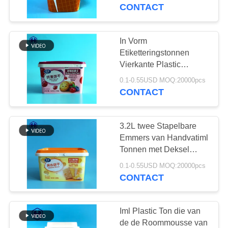
NEEM
CONTACT
CONTACT
MET
In Vorm
29
ONS
Etiketteringstonnen
Vierkante Plastic
Vierkante Plastic
OP
Milieuvriendelijke Doos
Kruik
0.1-0.55USD MOQ:20000pcs
CONTACT
NIEUWS
3.2L twee Stapelbare
GEVALLEN
Emmers van Handvatiml
Tonnen met Deksel
203
binnen Brede 110MM
BLOG
0.1-0.55USD MOQ:20000pcs
CONTACT
Het HUISDIER kan
VRAAG
EEN
Iml Plastic Ton die van
de de Roommousse van