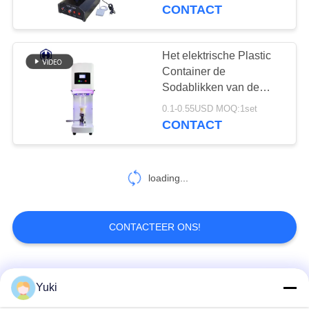
NEEM
Verpakkende Machine
CONTACT
CONTACT
MET
Het elektrische Plastic
29
ONS
Container de
Vierkante Plastic
Sodablikken van de
OP
Verpakkingsmachine
Kruik
0.1-0.55USD MOQ:1set
Hand Verzegelen
CONTACT
NIEUWS
GEVALLEN
loading...
203
BLOG
CONTACTEER ONS!
Het HUISDIER kan
VRAAG
populaire categorieën
Alle
EEN
Yuki